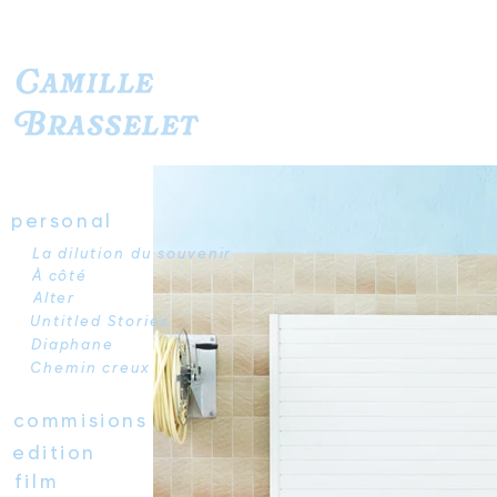
Camille
Brasselet
personal
La dilution du souvenir
À côté
Alter
Untitled Stories
Diaphane
Chemin creux
commisions
edition
film